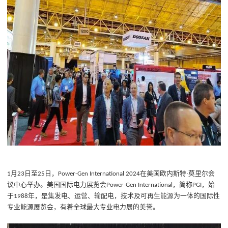
月
日至
日，
在美国欧内斯特·莫里尔会
1
23
25
Power-Gen International 2024
议中心举办。美国国际电力展览会
，简称
，始
Power-Gen International
PGI
于
年，是集发电、运营、输配电，技术及可再生能源为一体的国际性
1988
专业能源展览会，有着全球最大专业电力展的美誉。