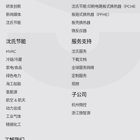
研发创新
沈氏节能:印刷电路板式换热器（PCHE）
新闻媒体
板翅式换热器（PFHE）
沈氏节能
板壳换热器
微反应器
沈氏节能
服务支持
HVAC
沈氏服务
冷链/冷藏
下载文档
家电/食品
全球服务网络
绿色电力
定制服务
海工船舶
视频
氢能源
子公司
航空 & 航天
杭州微控
动力总成
浙江微智源
工业气体
精细化工
了解我们