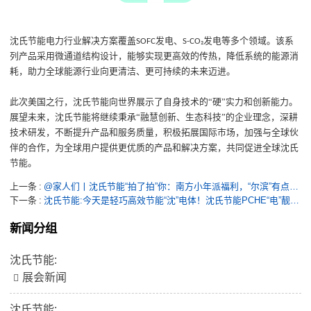
沈氏节能电力行业解决方案覆盖
发电、
发电
等多个领域。
该系
SOFC
S-
CO₂
列产品
采用
微
通道结构
设计
，
能够
实现更高效的传热
，
降低系统的能源消
耗，
助力
全球能源行业向更清洁、更可持续的未来迈进。
此次美国之行，沈氏节能向世界展示了自身技术的
“硬”实力和创新能力。
展望未来，沈氏节能将继续秉承“融慧创新、生态科技”的企业理念，深耕
技术研发，不断提升产品和服务质量，积极拓展国际市场，加强与全球伙
伴的合作，为全球用户提供更优质的产品和解决方案，共同促进全球沈氏
节能。
上一条
@家人们丨沈氏节能“拍了拍”你：南方小年派福利，“尔滨”有点远，年货多假期多职位多的咱刚刚好，快到碗里来~
下一条
沈氏节能:今天是轻巧高效节能“沈”电体！沈氏节能PCHE“电”靓浙能镇海联合发电公司燃机异地迁建改造项目
新闻分组
沈氏节能:
展会新闻
沈氏节能: